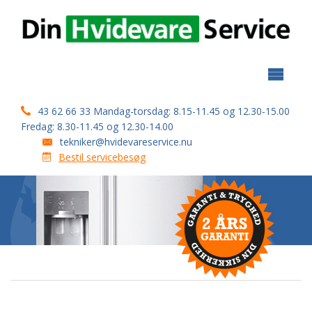
informationer
Ledige stillinger
Montering og service af varmepumper
Espressomaskiner
43 62 66 33 Mandag-torsdag: 8.15-11.45 og 12.30-15.00
Fredag: 8.30-11.45 og 12.30-14.00
Bestilling af maskinrens
tekniker@hvidevareservice.nu
Bestil servicebesøg
Tilslutning af gaskomfur
English version
Autoriseret VVS firma
SERVICEFRADRAG
Sage